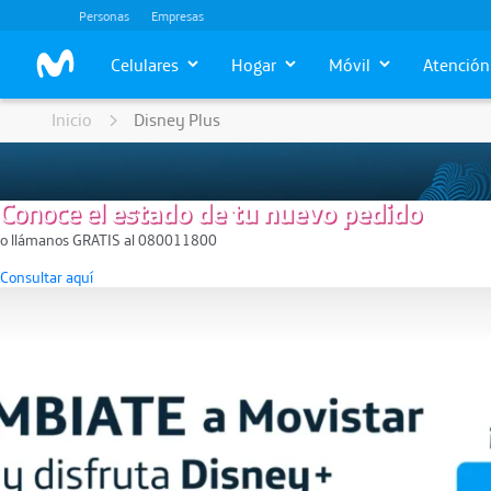
Personas
Empresas
Celulares
Hogar
Móvil
Atención 
Inicio
Disney Plus
o llámanos GRATIS al 080011800
Consultar aquí