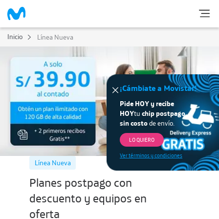
Inicio
Línea Nueva
¡Cámbiate a Movistar!
Pide HOY y recibe
HOY
tu
chip postpago
sin costo
de envío.
LO QUIERO
Ver términos y condiciones
Línea Nueva
Planes postpago con
descuento y equipos en
oferta