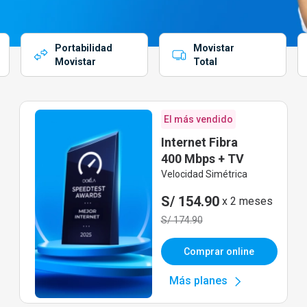
Portabilidad
Movistar
Movistar
Total
El más vendido
Internet Fibra
400 Mbps + TV
Velocidad Simétrica
S/ 154.90
x 2 meses
S/ 174.90
Comprar online
Más planes